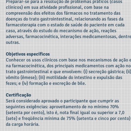
Preparar-se para a resolução de problemas práticos (casos
clínicos) em sua atividade profissional, com base na
compreensão dos efeitos dos fármacos no tratamento das
doenças do trato gastrointestinal, relacionando as fases da
farmacoterapia com o estado de saúde do paciente em cada
caso, através do estudo do mecanismo de ação, reações
adversas, farmacocinética, interações medicamentosas, dentr
outras.
Objetivos específicos
Conhecer os usos clínicos com base nos mecanismos de ação 
na farmacocinética, dos principais medicamentos com ação no
trato gastrointestinal e que envolvem: (i) secreção gástrica; (ii
vômito (êmese); (iii) motilidade do intestino e expulsão das
fezes; e (iv) formação e excreção de bile.
Certificação
Será considerado aprovado o participante que cumprir as
seguintes exigências: aproveitamento de no mínimo 70%
(setenta por cento), isto é, nota final igual ou superior a 7,0
(sete) e freqüência mínima de 75% (setenta e cinco por cento)
da carga horária.