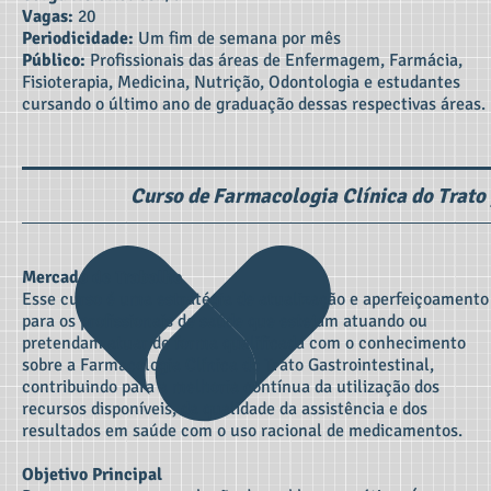
Vagas:
20
Periodicidade:
Um fim de semana por mês
Público:
Profissionais das áreas de Enfermagem, Farmácia,
Fisioterapia, Medicina, Nutrição, Odontologia e estudantes
cursando o último ano de graduação dessas respectivas áreas.
Curso de Farmacologia Clínica do Trato 
Mercado de Trabalho
Esse curso é uma estratégia de atualização e aperfeiçoamento
para os profissionais de saúde que estejam atuando ou
pretendam atuar de forma qualificada com o conhecimento
sobre a Farmacologia Clínica do Trato Gastrointestinal,
contribuindo para a melhoria contínua da utilização dos
recursos disponíveis, da qualidade da assistência e dos
resultados em saúde com o uso racional de medicamentos.
Objetivo Principal